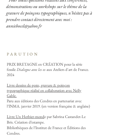
démonstrations ou
workshops
s
ur le thème de la
gravure de poinçons typographiques, n'hésitez pas à
prendre contact directement avec moi :
anniebocel@yahoo.fr
PARUTION
PRIX BRETAGNE en CRÉATION pour la série
fossile
Dialogue avec les os
aux Ateliers d'art de France.
2024
Livre dessins de geste, gravure & poinçon
typographique réalisé en collaboration avec Nelly
Gable.
Paru aux éditions des Cendres en partenariat avec
l’INMA. janvier 2019. (en version française & anglaise)
Livre Un Herbier-mond
e par Sabrina Castandet-Le
Bris. Création d’estampe.
Bibliothèques de l’Institut de France et Éditions des
Cendres.