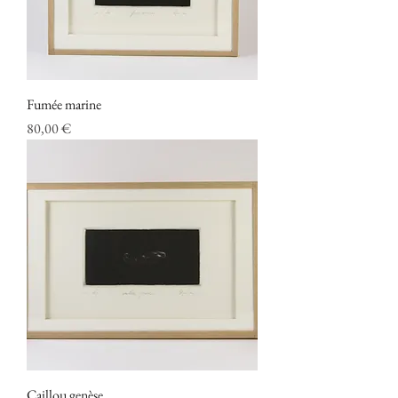
Fumée marine
Prix
80,00 €
Caillou genèse