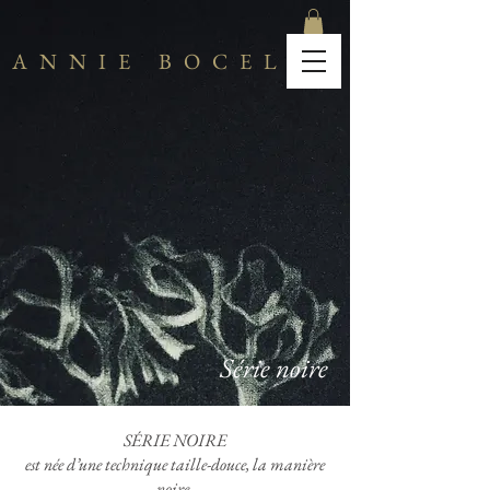
ANNIE BOCEL
Série noire
SÉRIE NOIRE
est née d’une technique taille-douce, la manière
noire.