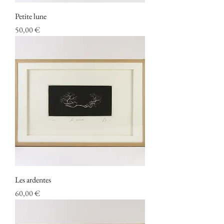
Petite lune
Prix
50,00 €
Les ardentes
Prix
60,00 €