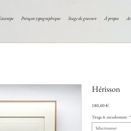
Estampe
Poinçon typographique
Stage de gravure
À propos
Ac
Hérisson
Prix
180,00 €
Tirage & encadrement :
*
Sélectionner