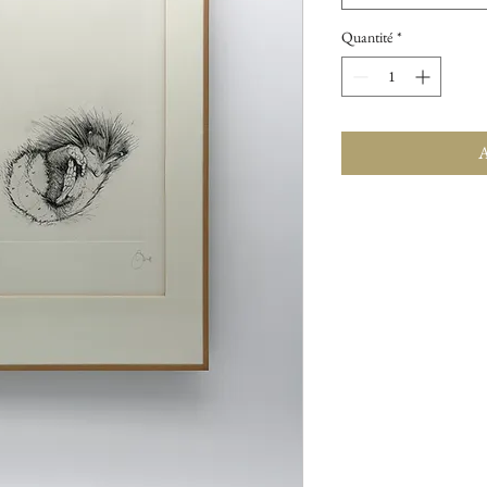
Quantité
*
A