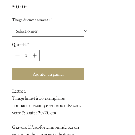
Prix
50,00 €
Tirage & encadrement :
*
Quantité
*
Ajouter au panier
Lettre a
Tirage limité à 10 exemplaires.
Format de l'estampe seule ou mise sous
verre & kraft : 20/20 cm
Gravure à l’eau-forte imprimée par un
jeu de combinaison en taille-douce.