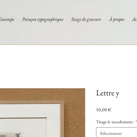
Estampe
Poinçon typographique
Stage de gravure
À propos
Ac
Lettre y
Prix
50,00 €
Tirage & encadrement :
*
Sélectionner