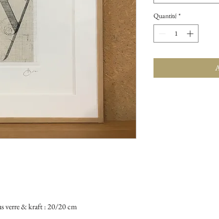
Quantité
*
A
us verre & kraft : 20/20 cm